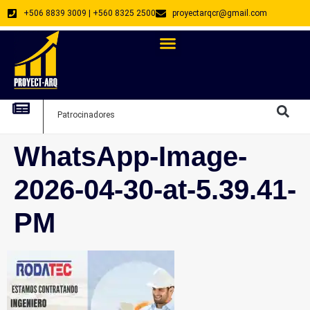
+506 8839 3009 | +560 8325 2500
proyectarqcr@gmail.com
Directorio De Profesionales
Arquitectos Emprendedores
Arquitec
Patrocinadores
Arquitec
WhatsApp-Image-
2026-04-30-at-5.39.41-
PM