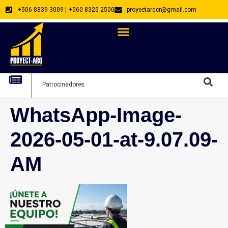
+506 8839 3009 | +560 8325 2500
proyectarqcr@gmail.com
Directorio De Profesionales
Arquitectos Emprendedores
Arquitec
Patrocinadores
Arquitec
WhatsApp-Image-
2026-05-01-at-9.07.09-
AM