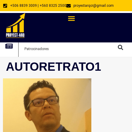
+506 8839 3009 | +560 8325 2500
proyectarqcr@gmail.com
Directorio De Profesionales
Arquitectos Emprendedores
Arquitec
Patrocinadores
Arquitec
AUTORETRATO1