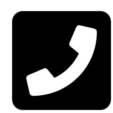
Ir
al
contenido