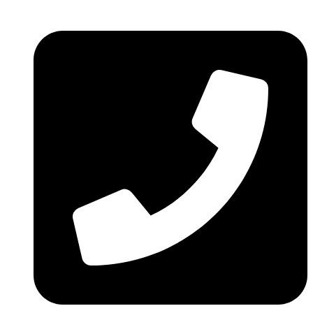
Ir
al
contenido