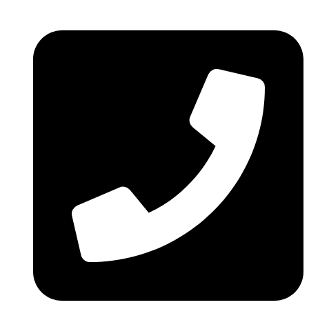
Ir
al
contenido