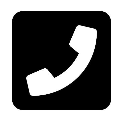
Ir
al
contenido