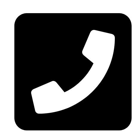
Ir
al
contenido