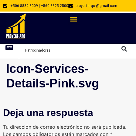
+506 8839 3009 | +560 8325 2500
proyectarqcr@gmail.com
Directorio De Profesionales
Arquitectos Emprendedores
Arquitec
Patrocinadores
Arquitec
Icon-Services-
Details-Pink.svg
Deja una respuesta
Tu dirección de correo electrónico no será publicada.
Los campos obligatorios están marcados con
*