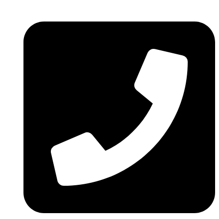
Ir
al
contenido