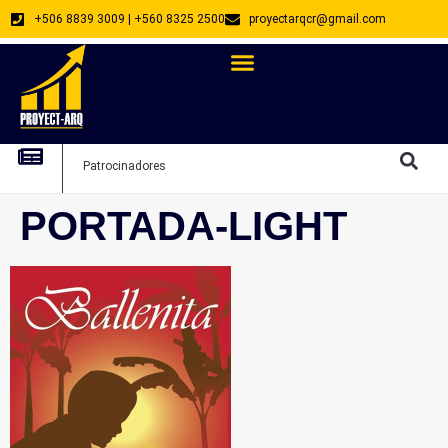
+506 8839 3009 | +560 8325 2500
proyectarqcr@gmail.com
Directorio De Profesionales
Arquitectos Emprendedores
Arquitec
Patrocinadores
Arquitec
PORTADA-LIGHT