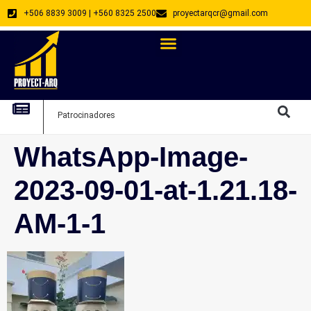
+506 8839 3009 | +560 8325 2500
proyectarqcr@gmail.com
Directorio De Profesionales
Arquitectos Emprendedores
Arquitec
Patrocinadores
Arquitec
WhatsApp-Image-
2023-09-01-at-1.21.18-
AM-1-1