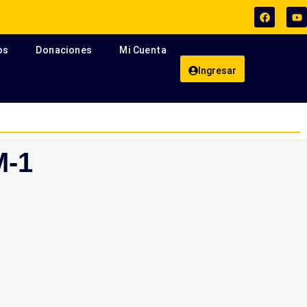
os
Donaciones
Mi Cuenta
Ingresar
 Evento de + Qué Arquitectas.
Arquitectos emprend
M-1