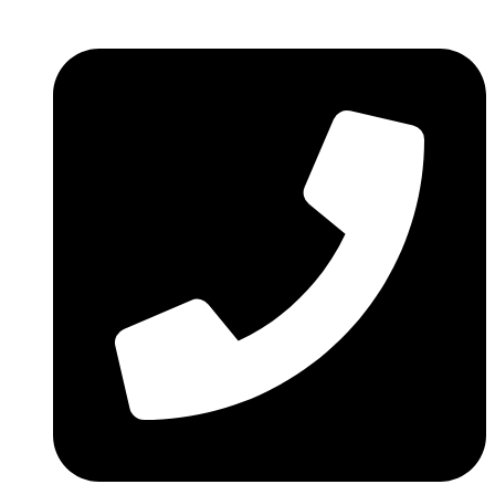
Ir
al
contenido