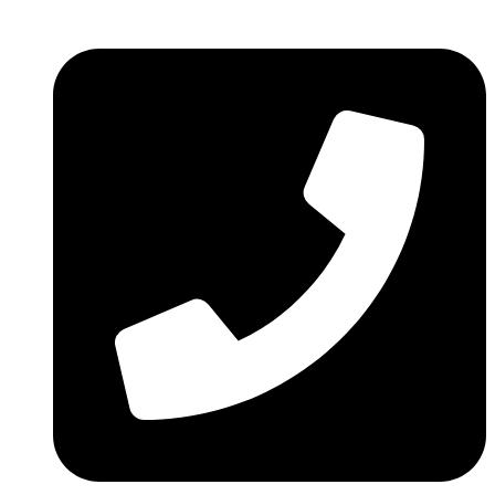
Ir
al
contenido