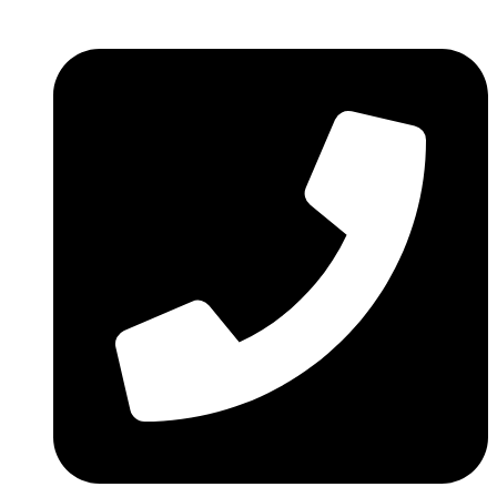
Ir
al
contenido