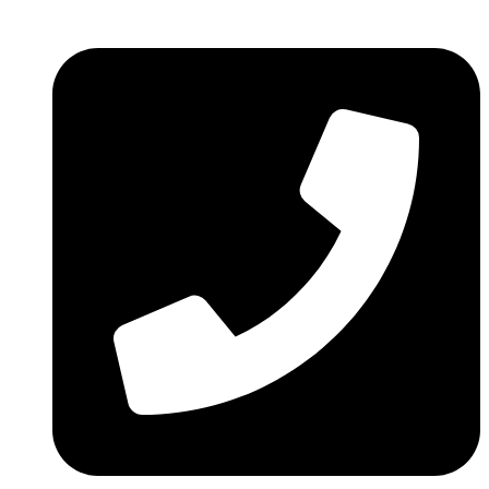
Ir
al
contenido