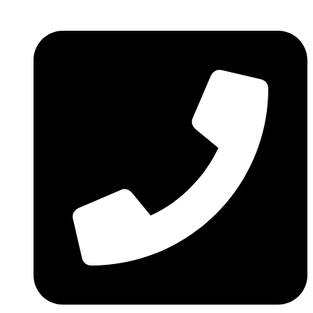
Ir
al
contenido