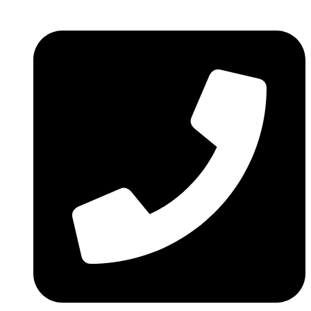
Ir
al
contenido