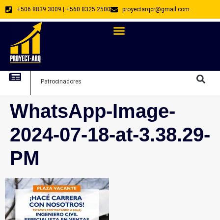
+506 8839 3009 | +560 8325 2500
proyectarqcr@gmail.com
Directorio De Profesionales
Arquitectos Emprendedores
Arquitec
Patrocinadores
Arquitec
WhatsApp-Image-
2024-07-18-at-3.38.29-
PM