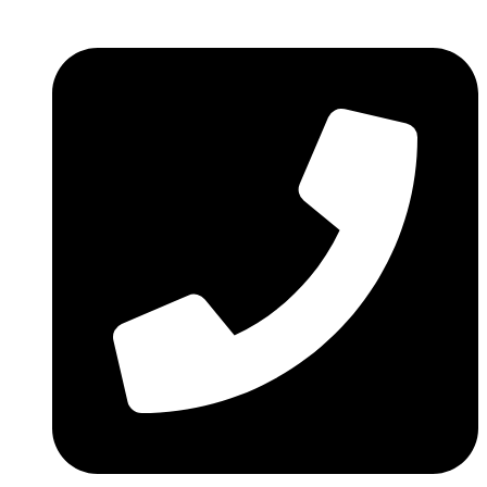
Ir
al
contenido