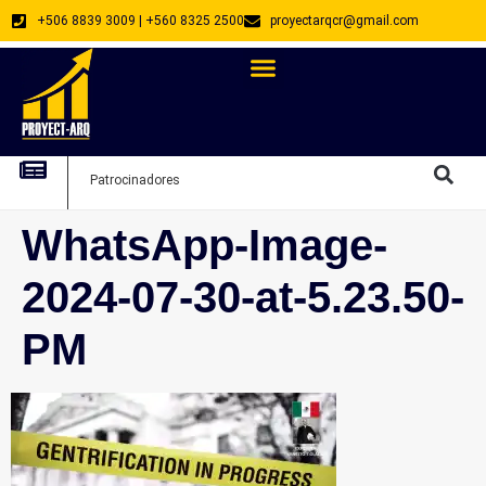
+506 8839 3009 | +560 8325 2500
proyectarqcr@gmail.com
Directorio De Profesionales
Arquitectos Emprendedores
Arquitec
Patrocinadores
Arquitec
WhatsApp-Image-
2024-07-30-at-5.23.50-
PM