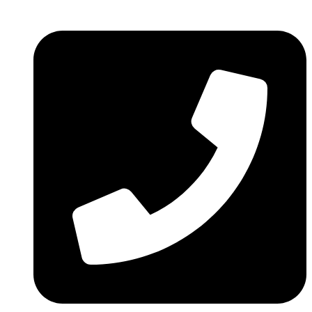
Ir
al
contenido