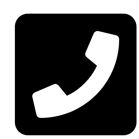
Ir
al
contenido