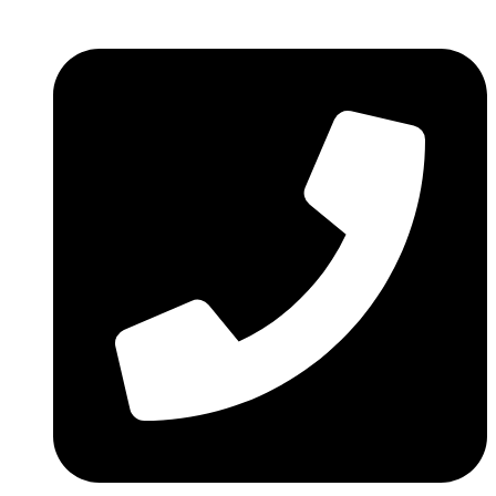
Ir
al
contenido