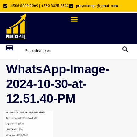
+506 8839 3009 | +560 8325 2500
proyectarqcr@gmail.com
Directorio De Profesionales
Arquitectos Emprendedores
Arquitec
Patrocinadores
Arquitec
WhatsApp-Image-
2024-10-30-at-
12.51.40-PM