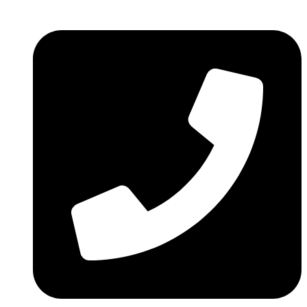
Ir
al
contenido