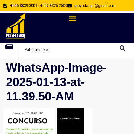
+506 8839 3009 | +560 8325 2500
proyectarqcr@gmail.com
Directorio De Profesionales
Arquitectos Emprendedores
Arquitec
Patrocinadores
Arquitec
WhatsApp-Image-
2025-01-13-at-
11.39.50-AM