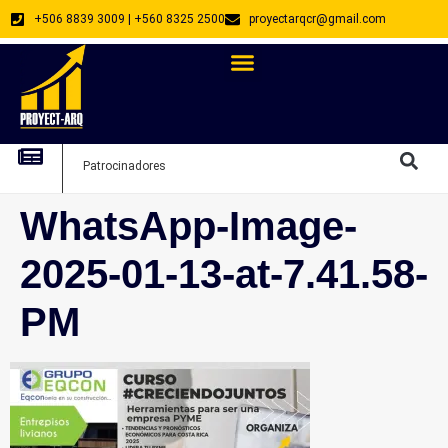
+506 8839 3009 | +560 8325 2500
proyectarqcr@gmail.com
Directorio De Profesionales
Arquitectos Emprendedores
Arquitec
Patrocinadores
Arquitec
WhatsApp-Image-
2025-01-13-at-7.41.58-
PM