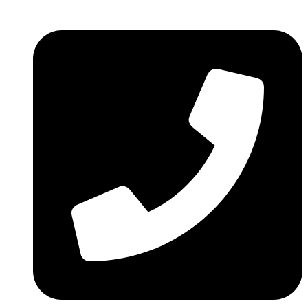
Ir
al
contenido