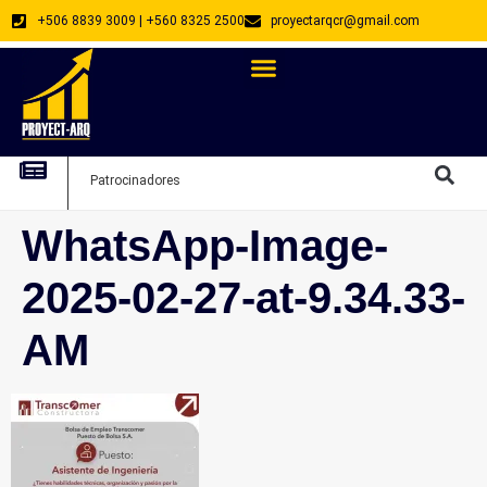
+506 8839 3009 | +560 8325 2500
proyectarqcr@gmail.com
Directorio De Profesionales
Arquitectos Emprendedores
Arquitec
Patrocinadores
Arquitec
WhatsApp-Image-
2025-02-27-at-9.34.33-
AM