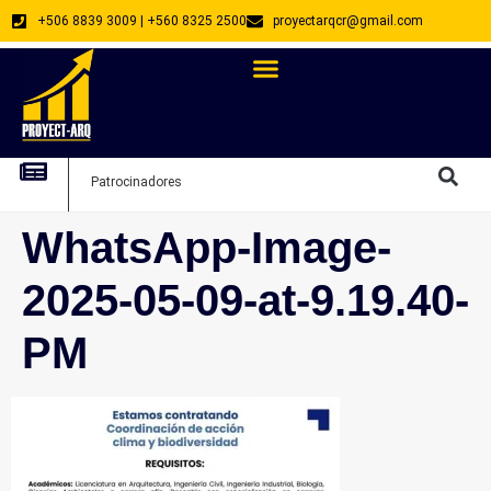
+506 8839 3009 | +560 8325 2500
proyectarqcr@gmail.com
Directorio De Profesionales
Arquitectos Emprendedores
Arquitec
Patrocinadores
Arquitec
WhatsApp-Image-
2025-05-09-at-9.19.40-
PM