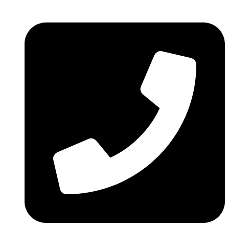
Ir
al
contenido