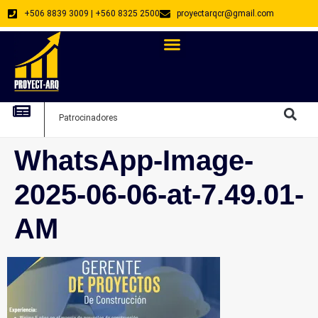
+506 8839 3009 | +560 8325 2500
proyectarqcr@gmail.com
Directorio De Profesionales
Arquitectos Emprendedores
Arquitec
Patrocinadores
Arquitec
WhatsApp-Image-
2025-06-06-at-7.49.01-
AM