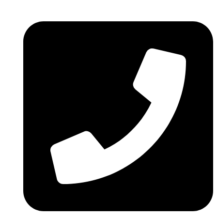
Ir
al
contenido