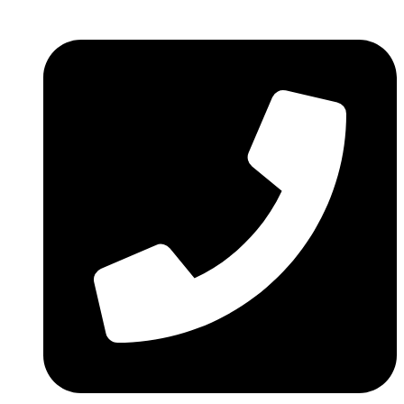
Ir
al
contenido