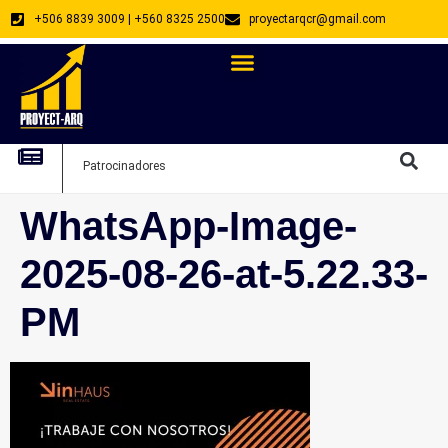
+506 8839 3009 | +560 8325 2500
proyectarqcr@gmail.com
Directorio De Profesionales
Arquitectos Emprendedores
Arquitec
Patrocinadores
Arquitec
WhatsApp-Image-
2025-08-26-at-5.22.33-
PM