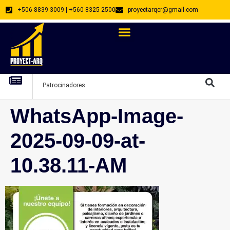
+506 8839 3009 | +560 8325 2500
proyectarqcr@gmail.com
Directorio De Profesionales
Arquitectos Emprendedores
Arquitec
Patrocinadores
Arquitec
WhatsApp-Image-
2025-09-09-at-
10.38.11-AM