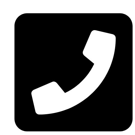
Ir
al
contenido