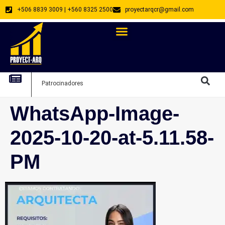
+506 8839 3009 | +560 8325 2500
proyectarqcr@gmail.com
Directorio De Profesionales
Arquitectos Emprendedores
Arquitec
Patrocinadores
Arquitec
WhatsApp-Image-
2025-10-20-at-5.11.58-
PM