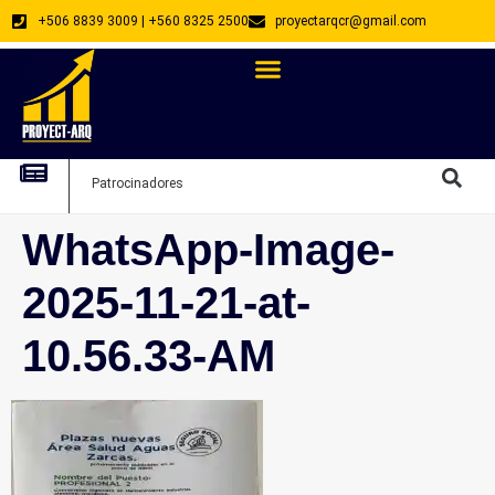
+506 8839 3009 | +560 8325 2500
proyectarqcr@gmail.com
Directorio De Profesionales
Arquitectos Emprendedores
Arquitec
Patrocinadores
Arquitec
WhatsApp-Image-
2025-11-21-at-
10.56.33-AM