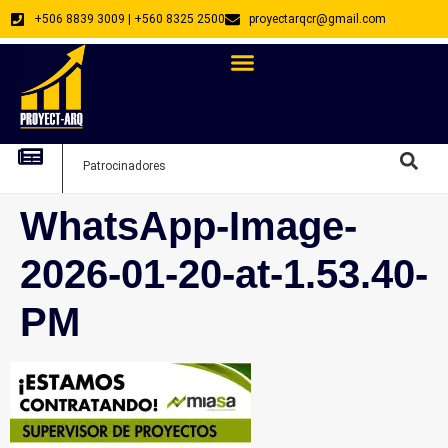
+506 8839 3009 | +560 8325 2500
proyectarqcr@gmail.com
Directorio De Profesionales
Arquitectos Emprendedores
Arquitec
Patrocinadores
Arquitec
WhatsApp-Image-
2026-01-20-at-1.53.40-
PM