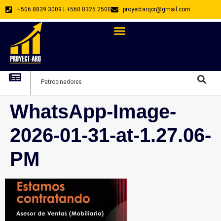
+506 8839 3009 | +560 8325 2500
proyectarqcr@gmail.com
Directorio De Profesionales
Arquitectos Emprendedores
Arquitec
Patrocinadores
Arquitec
WhatsApp-Image-
2026-01-31-at-1.27.06-
PM