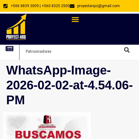
+506 8839 3009 | +560 8325 2500
proyectarqcr@gmail.com
Directorio De Profesionales
Arquitectos Emprendedores
Arquitec
Patrocinadores
Arquitec
WhatsApp-Image-
2026-02-02-at-4.54.06-
PM