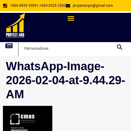
+506 8839 3009 | +560 8325 2500
proyectarqcr@gmail.com
Directorio De Profesionales
Arquitectos Emprendedores
Arquitec
Patrocinadores
Arquitec
WhatsApp-Image-
2026-02-04-at-9.44.29-
AM