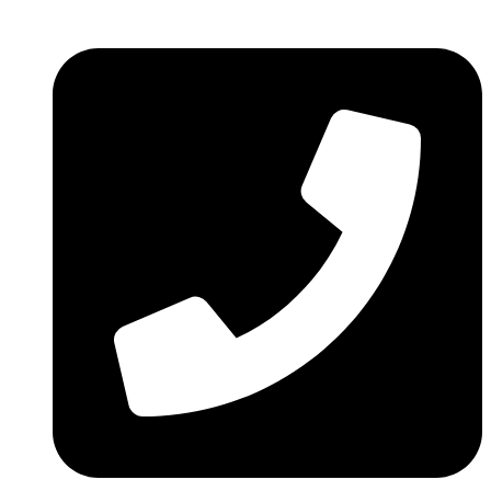
Ir
al
contenido